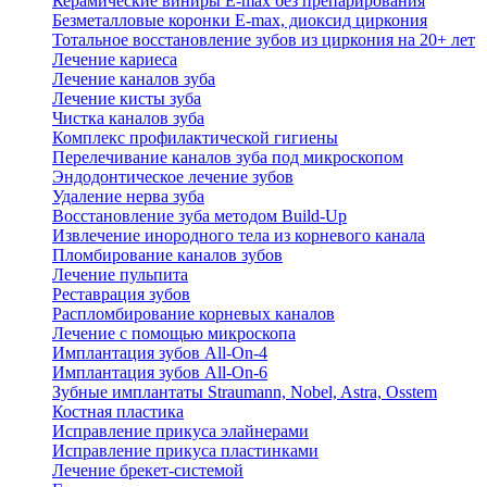
Керамические виниры E-max без препарирования
Безметалловые коронки Е-max, диоксид циркония
Тотальное восстановление зубов из циркония на 20+ лет
Лечение кариеса
Лечение каналов зуба
Лечение кисты зуба
Чистка каналов зуба
Комплекс профилактической гигиены
Перелечивание каналов зуба под микроскопом
Эндодонтическое лечение зубов
Удаление нерва зуба
Восстановление зуба методом Build-Up
Извлечение инородного тела из корневого канала
Пломбирование каналов зубов
Лечение пульпита
Реставрация зубов
Распломбирование корневых каналов
Лечение с помощью микроскопа
Имплантация зубов All-On-4
Имплантация зубов All-On-6
Зубные имплантаты Straumann, Nobel, Astra, Osstem
Костная пластика
Исправление прикуса элайнерами
Исправление прикуса пластинками
Лечение брекет-системой