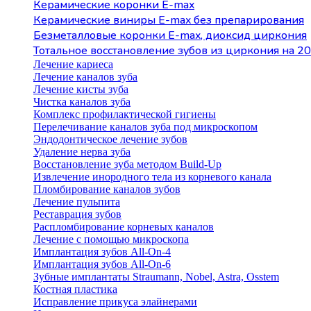
Керамические коронки E-max
Керамические виниры E-max без препарирования
Безметалловые коронки Е-max, диоксид циркония
Тотальное восстановление зубов из циркония на 20
Лечение кариеса
Лечение каналов зуба
Лечение кисты зуба
Чистка каналов зуба
Комплекс профилактической гигиены
Перелечивание каналов зуба под микроскопом
Эндодонтическое лечение зубов
Удаление нерва зуба
Восстановление зуба методом Build-Up
Извлечение инородного тела из корневого канала
Пломбирование каналов зубов
Лечение пульпита
Реставрация зубов
Распломбирование корневых каналов
Лечение с помощью микроскопа
Имплантация зубов All-On-4
Имплантация зубов All-On-6
Зубные имплантаты Straumann, Nobel, Astra, Osstem
Костная пластика
Исправление прикуса элайнерами