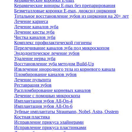
Керамические коронки E-max
Керамические виниры E-max без препарирования
Безметалловые коронки Е-max, диоксид циркония
Тотальное восстановление зубов из циркония на 20+ лет
Лечение кариеса
Лечение каналов зуба
Лечение кисты зуба
Чистка каналов зуба
Комплекс профилактической гигиены
Перелечивание каналов зуба под микроскопом
Эндодонтическое лечение зубов
Удаление нерва зуба
Восстановление зуба методом Build-Up
Извлечение инородного тела из корневого канала
Пломбирование каналов зубов
Лечение пульпита
Реставрация зубов
Распломбирование корневых каналов
Лечение с помощью микроскопа
Имплантация зубов All-On-4
Имплантация зубов All-On-6
Зубные имплантаты Straumann, Nobel, Astra, Osstem
Костная пластика
Исправление прикуса элайнерами
Исправление прикуса пластинками