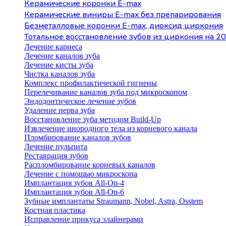
Керамические коронки E-max
Керамические виниры E-max без препарирования
Безметалловые коронки Е-max, диоксид циркония
Тотальное восстановление зубов из циркония на 20
Лечение кариеса
Лечение каналов зуба
Лечение кисты зуба
Чистка каналов зуба
Комплекс профилактической гигиены
Перелечивание каналов зуба под микроскопом
Эндодонтическое лечение зубов
Удаление нерва зуба
Восстановление зуба методом Build-Up
Извлечение инородного тела из корневого канала
Пломбирование каналов зубов
Лечение пульпита
Реставрация зубов
Распломбирование корневых каналов
Лечение с помощью микроскопа
Имплантация зубов All-On-4
Имплантация зубов All-On-6
Зубные имплантаты Straumann, Nobel, Astra, Osstem
Костная пластика
Исправление прикуса элайнерами