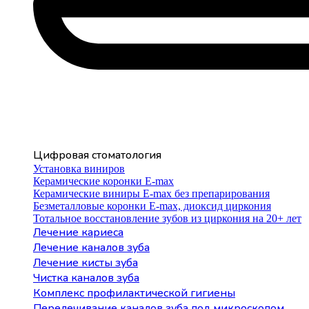
Цифровая стоматология
Установка виниров
Керамические коронки E-max
Керамические виниры E-max без препарирования
Безметалловые коронки Е-max, диоксид циркония
Тотальное восстановление зубов из циркония на 20+ лет
Лечение кариеса
Лечение каналов зуба
Лечение кисты зуба
Чистка каналов зуба
Комплекс профилактической гигиены
Перелечивание каналов зуба под микроскопом