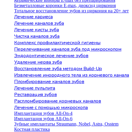
Керамические виниры E-max без препарирования
Безметалловые коронки Е-max, диоксид циркония
Тотальное восстановление зубов из циркония на 20+ лет
Лечение кариеса
Лечение каналов зуба
Лечение кисты зуба
Чистка каналов зуба
Комплекс профилактической гигиены
Перелечивание каналов зуба под микроскопом
Эндодонтическое лечение зубов
Удаление нерва зуба
Восстановление зуба методом Build-Up
Извлечение инородного тела из корневого канала
Пломбирование каналов зубов
Лечение пульпита
Реставрация зубов
Распломбирование корневых каналов
Лечение с помощью микроскопа
Имплантация зубов All-On-4
Имплантация зубов All-On-6
Зубные имплантаты Straumann, Nobel, Astra, Osstem
Костная пластика