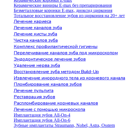
Керамические коронки E-max
Керамические виниры E-max без препарирования
Безметалловые коронки Е-max, диоксид циркония
Тотальное восстановление зубов из циркония на 20+ лет
Лечение кариеса
Лечение каналов зуба
Лечение кисты зуба
Чистка каналов зуба
Комплекс профилактической гигиены
Перелечивание каналов зуба под микроскопом
Эндодонтическое лечение зубов
Удаление нерва зуба
Восстановление зуба методом Build-Up
Извлечение инородного тела из корневого канала
Пломбирование каналов зубов
Лечение пульпита
Реставрация зубов
Распломбирование корневых каналов
Лечение с помощью микроскопа
Имплантация зубов All-On-4
Имплантация зубов All-On-6
Зубные имплантаты Straumann, Nobel, Astra, Osstem