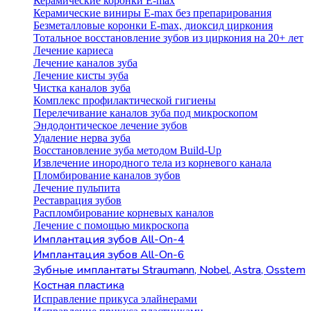
Керамические коронки E-max
Керамические виниры E-max без препарирования
Безметалловые коронки Е-max, диоксид циркония
Тотальное восстановление зубов из циркония на 20+ лет
Лечение кариеса
Лечение каналов зуба
Лечение кисты зуба
Чистка каналов зуба
Комплекс профилактической гигиены
Перелечивание каналов зуба под микроскопом
Эндодонтическое лечение зубов
Удаление нерва зуба
Восстановление зуба методом Build-Up
Извлечение инородного тела из корневого канала
Пломбирование каналов зубов
Лечение пульпита
Реставрация зубов
Распломбирование корневых каналов
Лечение с помощью микроскопа
Имплантация зубов All-On-4
Имплантация зубов All-On-6
Зубные имплантаты Straumann, Nobel, Astra, Osstem
Костная пластика
Исправление прикуса элайнерами