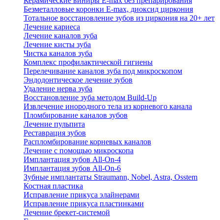
Керамические виниры E-max без препарирования
Безметалловые коронки Е-max, диоксид циркония
Тотальное восстановление зубов из циркония на 20+ лет
Лечение кариеса
Лечение каналов зуба
Лечение кисты зуба
Чистка каналов зуба
Комплекс профилактической гигиены
Перелечивание каналов зуба под микроскопом
Эндодонтическое лечение зубов
Удаление нерва зуба
Восстановление зуба методом Build-Up
Извлечение инородного тела из корневого канала
Пломбирование каналов зубов
Лечение пульпита
Реставрация зубов
Распломбирование корневых каналов
Лечение с помощью микроскопа
Имплантация зубов All-On-4
Имплантация зубов All-On-6
Зубные имплантаты Straumann, Nobel, Astra, Osstem
Костная пластика
Исправление прикуса элайнерами
Исправление прикуса пластинками
Лечение брекет-системой