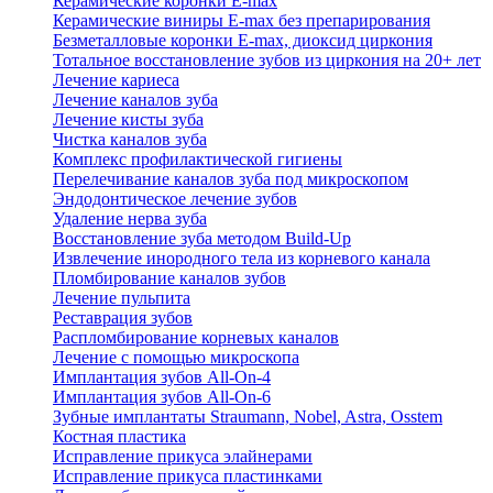
Керамические коронки E-max
Керамические виниры E-max без препарирования
Безметалловые коронки Е-max, диоксид циркония
Тотальное восстановление зубов из циркония на 20+ лет
Лечение кариеса
Лечение каналов зуба
Лечение кисты зуба
Чистка каналов зуба
Комплекс профилактической гигиены
Перелечивание каналов зуба под микроскопом
Эндодонтическое лечение зубов
Удаление нерва зуба
Восстановление зуба методом Build-Up
Извлечение инородного тела из корневого канала
Пломбирование каналов зубов
Лечение пульпита
Реставрация зубов
Распломбирование корневых каналов
Лечение с помощью микроскопа
Имплантация зубов All-On-4
Имплантация зубов All-On-6
Зубные имплантаты Straumann, Nobel, Astra, Osstem
Костная пластика
Исправление прикуса элайнерами
Исправление прикуса пластинками