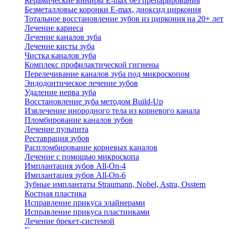
Керамические виниры E-max без препарирования
Безметалловые коронки Е-max, диоксид циркония
Тотальное восстановление зубов из циркония на 20+ лет
Лечение кариеса
Лечение каналов зуба
Лечение кисты зуба
Чистка каналов зуба
Комплекс профилактической гигиены
Перелечивание каналов зуба под микроскопом
Эндодонтическое лечение зубов
Удаление нерва зуба
Восстановление зуба методом Build-Up
Извлечение инородного тела из корневого канала
Пломбирование каналов зубов
Лечение пульпита
Реставрация зубов
Распломбирование корневых каналов
Лечение с помощью микроскопа
Имплантация зубов All-On-4
Имплантация зубов All-On-6
Зубные имплантаты Straumann, Nobel, Astra, Osstem
Костная пластика
Исправление прикуса элайнерами
Исправление прикуса пластинками
Лечение брекет-системой