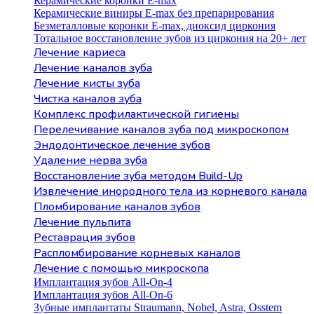
Керамические коронки E-max
Керамические виниры E-max без препарирования
Безметалловые коронки Е-max, диоксид циркония
Тотальное восстановление зубов из циркония на 20+ лет
Лечение кариеса
Лечение каналов зуба
Лечение кисты зуба
Чистка каналов зуба
Комплекс профилактической гигиены
Перелечивание каналов зуба под микроскопом
Эндодонтическое лечение зубов
Удаление нерва зуба
Восстановление зуба методом Build-Up
Извлечение инородного тела из корневого канала
Пломбирование каналов зубов
Лечение пульпита
Реставрация зубов
Распломбирование корневых каналов
Лечение с помощью микроскопа
Имплантация зубов All-On-4
Имплантация зубов All-On-6
Зубные имплантаты Straumann, Nobel, Astra, Osstem