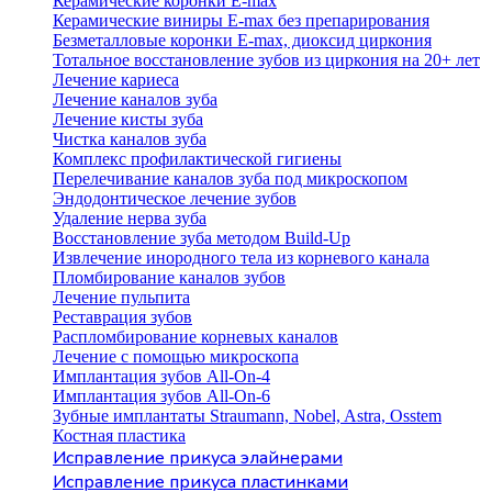
Керамические коронки E-max
Керамические виниры E-max без препарирования
Безметалловые коронки Е-max, диоксид циркония
Тотальное восстановление зубов из циркония на 20+ лет
Лечение кариеса
Лечение каналов зуба
Лечение кисты зуба
Чистка каналов зуба
Комплекс профилактической гигиены
Перелечивание каналов зуба под микроскопом
Эндодонтическое лечение зубов
Удаление нерва зуба
Восстановление зуба методом Build-Up
Извлечение инородного тела из корневого канала
Пломбирование каналов зубов
Лечение пульпита
Реставрация зубов
Распломбирование корневых каналов
Лечение с помощью микроскопа
Имплантация зубов All-On-4
Имплантация зубов All-On-6
Зубные имплантаты Straumann, Nobel, Astra, Osstem
Костная пластика
Исправление прикуса элайнерами
Исправление прикуса пластинками