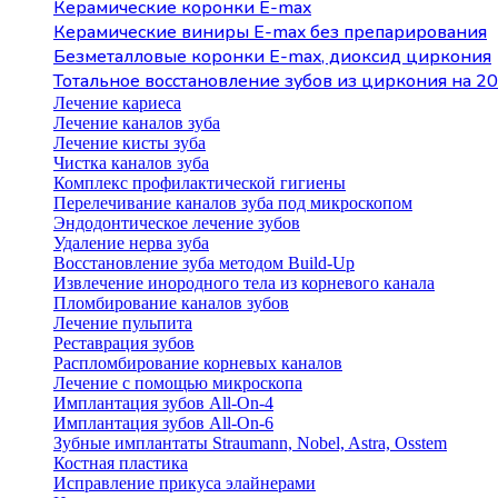
Керамические коронки E-max
Керамические виниры E-max без препарирования
Безметалловые коронки Е-max, диоксид циркония
Тотальное восстановление зубов из циркония на 20
Лечение кариеса
Лечение каналов зуба
Лечение кисты зуба
Чистка каналов зуба
Комплекс профилактической гигиены
Перелечивание каналов зуба под микроскопом
Эндодонтическое лечение зубов
Удаление нерва зуба
Восстановление зуба методом Build-Up
Извлечение инородного тела из корневого канала
Пломбирование каналов зубов
Лечение пульпита
Реставрация зубов
Распломбирование корневых каналов
Лечение с помощью микроскопа
Имплантация зубов All-On-4
Имплантация зубов All-On-6
Зубные имплантаты Straumann, Nobel, Astra, Osstem
Костная пластика
Исправление прикуса элайнерами