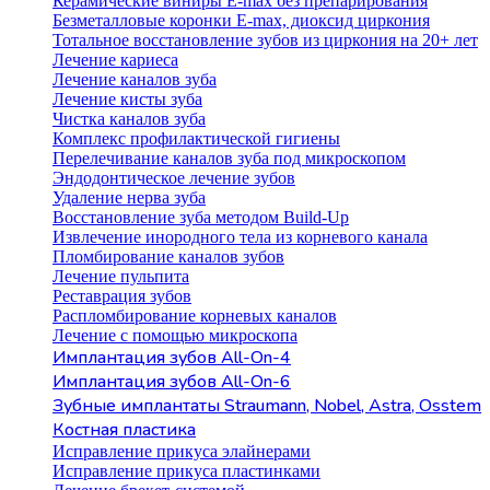
Керамические виниры E-max без препарирования
Безметалловые коронки Е-max, диоксид циркония
Тотальное восстановление зубов из циркония на 20+ лет
Лечение кариеса
Лечение каналов зуба
Лечение кисты зуба
Чистка каналов зуба
Комплекс профилактической гигиены
Перелечивание каналов зуба под микроскопом
Эндодонтическое лечение зубов
Удаление нерва зуба
Восстановление зуба методом Build-Up
Извлечение инородного тела из корневого канала
Пломбирование каналов зубов
Лечение пульпита
Реставрация зубов
Распломбирование корневых каналов
Лечение с помощью микроскопа
Имплантация зубов All-On-4
Имплантация зубов All-On-6
Зубные имплантаты Straumann, Nobel, Astra, Osstem
Костная пластика
Исправление прикуса элайнерами
Исправление прикуса пластинками