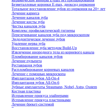
Керамические виниры E-max без препарирования
Безметалловые коронки Е-max, диоксид циркония
Тотальное восстановление зубов из циркония на 20+ лет
Лечение кариеса
Лечение каналов зуба
Лечение кисты зуба
Чистка каналов зуба
Комплекс профилактической гигиены
Перелечивание каналов зуба под микроскопом
Эндодонтическое лечение зубов
Удаление нерва зуба
Восстановление зуба методом Build-Up
Извлечение инородного тела из корневого канала
Пломбирование каналов зубов
Лечение пульпита
Реставрация зубов
Распломбирование корневых каналов
Лечение с помощью микроскопа
Имплантация зубов All-On-4
Имплантация зубов All-On-6
Зубные имплантаты Straumann, Nobel, Astra, Osstem
Костная пластика
Исправление прикуса элайнерами
Исправление прикуса пластинками
Лечение брекет-системой