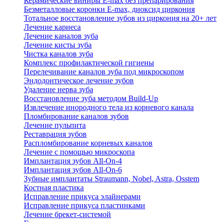
Керамические виниры E-max без препарирования
Безметалловые коронки Е-max, диоксид циркония
Тотальное восстановление зубов из циркония на 20+ лет
Лечение кариеса
Лечение каналов зуба
Лечение кисты зуба
Чистка каналов зуба
Комплекс профилактической гигиены
Перелечивание каналов зуба под микроскопом
Эндодонтическое лечение зубов
Удаление нерва зуба
Восстановление зуба методом Build-Up
Извлечение инородного тела из корневого канала
Пломбирование каналов зубов
Лечение пульпита
Реставрация зубов
Распломбирование корневых каналов
Лечение с помощью микроскопа
Имплантация зубов All-On-4
Имплантация зубов All-On-6
Зубные имплантаты Straumann, Nobel, Astra, Osstem
Костная пластика
Исправление прикуса элайнерами
Исправление прикуса пластинками
Лечение брекет-системой