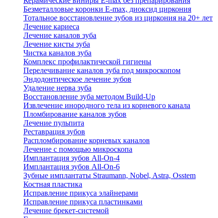
Керамические виниры E-max без препарирования
Безметалловые коронки Е-max, диоксид циркония
Тотальное восстановление зубов из циркония на 20+ лет
Лечение кариеса
Лечение каналов зуба
Лечение кисты зуба
Чистка каналов зуба
Комплекс профилактической гигиены
Перелечивание каналов зуба под микроскопом
Эндодонтическое лечение зубов
Удаление нерва зуба
Восстановление зуба методом Build-Up
Извлечение инородного тела из корневого канала
Пломбирование каналов зубов
Лечение пульпита
Реставрация зубов
Распломбирование корневых каналов
Лечение с помощью микроскопа
Имплантация зубов All-On-4
Имплантация зубов All-On-6
Зубные имплантаты Straumann, Nobel, Astra, Osstem
Костная пластика
Исправление прикуса элайнерами
Исправление прикуса пластинками
Лечение брекет-системой