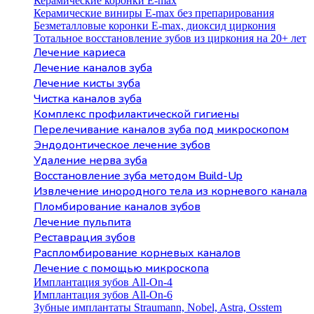
Керамические коронки E-max
Керамические виниры E-max без препарирования
Безметалловые коронки Е-max, диоксид циркония
Тотальное восстановление зубов из циркония на 20+ лет
Лечение кариеса
Лечение каналов зуба
Лечение кисты зуба
Чистка каналов зуба
Комплекс профилактической гигиены
Перелечивание каналов зуба под микроскопом
Эндодонтическое лечение зубов
Удаление нерва зуба
Восстановление зуба методом Build-Up
Извлечение инородного тела из корневого канала
Пломбирование каналов зубов
Лечение пульпита
Реставрация зубов
Распломбирование корневых каналов
Лечение с помощью микроскопа
Имплантация зубов All-On-4
Имплантация зубов All-On-6
Зубные имплантаты Straumann, Nobel, Astra, Osstem