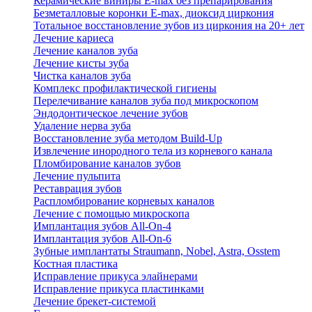
Керамические виниры E-max без препарирования
Безметалловые коронки Е-max, диоксид циркония
Тотальное восстановление зубов из циркония на 20+ лет
Лечение кариеса
Лечение каналов зуба
Лечение кисты зуба
Чистка каналов зуба
Комплекс профилактической гигиены
Перелечивание каналов зуба под микроскопом
Эндодонтическое лечение зубов
Удаление нерва зуба
Восстановление зуба методом Build-Up
Извлечение инородного тела из корневого канала
Пломбирование каналов зубов
Лечение пульпита
Реставрация зубов
Распломбирование корневых каналов
Лечение с помощью микроскопа
Имплантация зубов All-On-4
Имплантация зубов All-On-6
Зубные имплантаты Straumann, Nobel, Astra, Osstem
Костная пластика
Исправление прикуса элайнерами
Исправление прикуса пластинками
Лечение брекет-системой