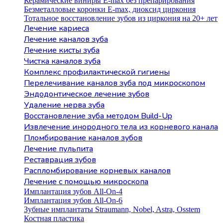
Керамические виниры E-max без препарирования
Безметалловые коронки Е-max, диоксид циркония
Тотальное восстановление зубов из циркония на 20+ лет
Лечение кариеса
Лечение каналов зуба
Лечение кисты зуба
Чистка каналов зуба
Комплекс профилактической гигиены
Перелечивание каналов зуба под микроскопом
Эндодонтическое лечение зубов
Удаление нерва зуба
Восстановление зуба методом Build-Up
Извлечение инородного тела из корневого канала
Пломбирование каналов зубов
Лечение пульпита
Реставрация зубов
Распломбирование корневых каналов
Лечение с помощью микроскопа
Имплантация зубов All-On-4
Имплантация зубов All-On-6
Зубные имплантаты Straumann, Nobel, Astra, Osstem
Костная пластика