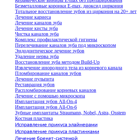
Керамические виниры E-max без препарирования
Безметалловые коронки Е-max, диоксид циркония
Тотальное восстановление зубов из циркония на 20+ лет
Лечение кариеса
Лечение каналов зуба
Лечение кисты зуба
Чистка каналов зуба
Комплекс профилактической гигиены
Перелечивание каналов зуба под микроскопом
Эндодонтическое лечение зубов
Удаление нерва зуба
Восстановление зуба методом Build-Up
Извлечение инородного тела из корневого канала
Пломбирование каналов зубов
Лечение пульпита
Реставрация зубов
Распломбирование корневых каналов
Лечение с помощью микроскопа
Имплантация зубов All-On-4
Имплантация зубов All-On-6
Зубные имплантаты Straumann, Nobel, Astra, Osstem
Костная пластика
Исправление прикуса элайнерами
Исправление прикуса пластинками
Лечение брекет-системой