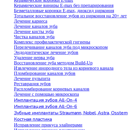
Керамические коронки E-max
Керамические виниры E-max без препарирования
Безметалловые коронки Е-max, диоксид циркония
Тотальное восстановление зубов из циркония на 20+ лет
Лечение кариеса
Лечение каналов зуба
Лечение кисты зуба
Чистка каналов зуба
Комплекс профилактической гигиены
Перелечивание каналов зуба под микроскопом
Эндодонтическое лечение зубов
Удаление нерва зуба
Восстановление зуба методом Build-Up
Извлечение инородного тела из корневого канала
Пломбирование каналов зубов
Лечение пульпита
Реставрация зубов
Распломбирование корневых каналов
Лечение с помощью микроскопа
Имплантация зубов All-On-4
Имплантация зубов All-On-6
Зубные имплантаты Straumann, Nobel, Astra, Osstem
Костная пластика
Исправление прикуса элайнерами