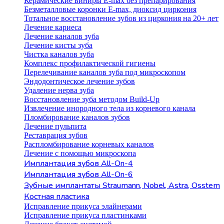
Керамические виниры E-max без препарирования
Безметалловые коронки Е-max, диоксид циркония
Тотальное восстановление зубов из циркония на 20+ лет
Лечение кариеса
Лечение каналов зуба
Лечение кисты зуба
Чистка каналов зуба
Комплекс профилактической гигиены
Перелечивание каналов зуба под микроскопом
Эндодонтическое лечение зубов
Удаление нерва зуба
Восстановление зуба методом Build-Up
Извлечение инородного тела из корневого канала
Пломбирование каналов зубов
Лечение пульпита
Реставрация зубов
Распломбирование корневых каналов
Лечение с помощью микроскопа
Имплантация зубов All-On-4
Имплантация зубов All-On-6
Зубные имплантаты Straumann, Nobel, Astra, Osstem
Костная пластика
Исправление прикуса элайнерами
Исправление прикуса пластинками