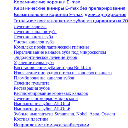
Керамические коронки E-max
Керамические виниры E-max без препарирования
Безметалловые коронки Е-max, диоксид циркония
Тотальное восстановление зубов из циркония на 20
Лечение кариеса
Лечение каналов зуба
Лечение кисты зуба
Чистка каналов зуба
Комплекс профилактической гигиены
Перелечивание каналов зуба под микроскопом
Эндодонтическое лечение зубов
Удаление нерва зуба
Восстановление зуба методом Build-Up
Извлечение инородного тела из корневого канала
Пломбирование каналов зубов
Лечение пульпита
Реставрация зубов
Распломбирование корневых каналов
Лечение с помощью микроскопа
Имплантация зубов All-On-4
Имплантация зубов All-On-6
Зубные имплантаты Straumann, Nobel, Astra, Osstem
Костная пластика
Исправление прикуса элайнерами