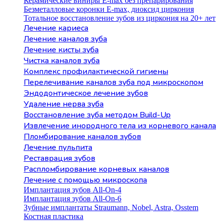
Керамические виниры E-max без препарирования
Безметалловые коронки Е-max, диоксид циркония
Тотальное восстановление зубов из циркония на 20+ лет
Лечение кариеса
Лечение каналов зуба
Лечение кисты зуба
Чистка каналов зуба
Комплекс профилактической гигиены
Перелечивание каналов зуба под микроскопом
Эндодонтическое лечение зубов
Удаление нерва зуба
Восстановление зуба методом Build-Up
Извлечение инородного тела из корневого канала
Пломбирование каналов зубов
Лечение пульпита
Реставрация зубов
Распломбирование корневых каналов
Лечение с помощью микроскопа
Имплантация зубов All-On-4
Имплантация зубов All-On-6
Зубные имплантаты Straumann, Nobel, Astra, Osstem
Костная пластика