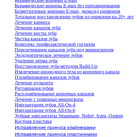
Керамические коронки E-max
Керамические виниры E-max без препарирования
Безметалловые коронки Е-max, диоксид циркония
Тотальное восстановление зубов из циркония на 20+ лет
Лечение кариеса
Лечение каналов зуба
Лечение кисты зуба
Чистка каналов зуба
Комплекс профилактической гигиены
Перелечивание каналов зуба под микроскопом
Эндодонтическое лечение зубов
Удаление нерва зуба
Восстановление зуба методом Build-Up
Извлечение инородного тела из корневого канала
Пломбирование каналов зубов
Лечение пульпита
Реставрация зубов
Распломбирование корневых каналов
Лечение с помощью микроскопа
Имплантация зубов All-On-4
Имплантация зубов All-On-6
Зубные имплантаты Straumann, Nobel, Astra, Osstem
Костная пластика
Исправление прикуса элайнерами
Исправление прикуса пластинками