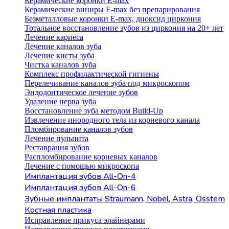
Керамические коронки E-max
Керамические виниры E-max без препарирования
Безметалловые коронки Е-max, диоксид циркония
Тотальное восстановление зубов из циркония на 20+ лет
Лечение кариеса
Лечение каналов зуба
Лечение кисты зуба
Чистка каналов зуба
Комплекс профилактической гигиены
Перелечивание каналов зуба под микроскопом
Эндодонтическое лечение зубов
Удаление нерва зуба
Восстановление зуба методом Build-Up
Извлечение инородного тела из корневого канала
Пломбирование каналов зубов
Лечение пульпита
Реставрация зубов
Распломбирование корневых каналов
Лечение с помощью микроскопа
Имплантация зубов All-On-4
Имплантация зубов All-On-6
Зубные имплантаты Straumann, Nobel, Astra, Osstem
Костная пластика
Исправление прикуса элайнерами