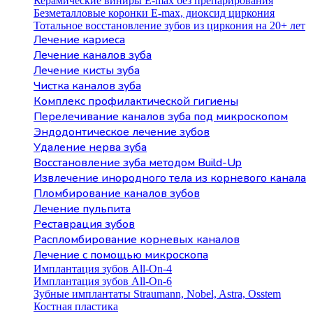
Керамические виниры E-max без препарирования
Безметалловые коронки Е-max, диоксид циркония
Тотальное восстановление зубов из циркония на 20+ лет
Лечение кариеса
Лечение каналов зуба
Лечение кисты зуба
Чистка каналов зуба
Комплекс профилактической гигиены
Перелечивание каналов зуба под микроскопом
Эндодонтическое лечение зубов
Удаление нерва зуба
Восстановление зуба методом Build-Up
Извлечение инородного тела из корневого канала
Пломбирование каналов зубов
Лечение пульпита
Реставрация зубов
Распломбирование корневых каналов
Лечение с помощью микроскопа
Имплантация зубов All-On-4
Имплантация зубов All-On-6
Зубные имплантаты Straumann, Nobel, Astra, Osstem
Костная пластика