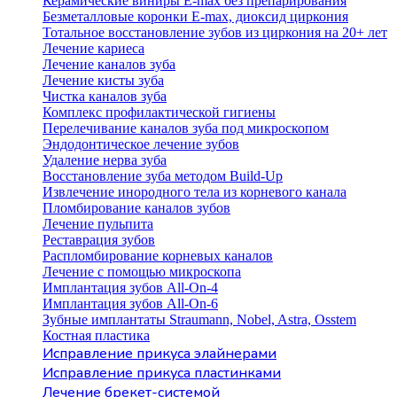
Керамические виниры E-max без препарирования
Безметалловые коронки Е-max, диоксид циркония
Тотальное восстановление зубов из циркония на 20+ лет
Лечение кариеса
Лечение каналов зуба
Лечение кисты зуба
Чистка каналов зуба
Комплекс профилактической гигиены
Перелечивание каналов зуба под микроскопом
Эндодонтическое лечение зубов
Удаление нерва зуба
Восстановление зуба методом Build-Up
Извлечение инородного тела из корневого канала
Пломбирование каналов зубов
Лечение пульпита
Реставрация зубов
Распломбирование корневых каналов
Лечение с помощью микроскопа
Имплантация зубов All-On-4
Имплантация зубов All-On-6
Зубные имплантаты Straumann, Nobel, Astra, Osstem
Костная пластика
Исправление прикуса элайнерами
Исправление прикуса пластинками
Лечение брекет-системой