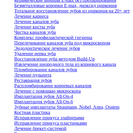
Керамические виниры E-max без препарирования
Безметалловые коронки Е-max, диоксид циркония
Тотальное восстановление зубов из циркония на 20+ лет
Лечение кариеса
Лечение каналов зуба
Лечение кисты зуба
Чистка каналов зуба
Комплекс профилактической гигиены
Перелечивание каналов зуба под микроскопом
Эндодонтическое лечение зубов
Удаление нерва зуба
Восстановление зуба методом Build-Up
Извлечение инородного тела из корневого канала
Пломбирование каналов зубов
Лечение пульпита
Реставрация зубов
Распломбирование корневых каналов
Лечение с помощью микроскопа
Имплантация зубов All-On-4
Имплантация зубов All-On-6
Зубные имплантаты Straumann, Nobel, Astra, Osstem
Костная пластика
Исправление прикуса элайнерами
Исправление прикуса пластинками
Лечение брекет-системой