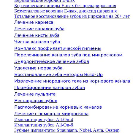
Керамические коронки E-max
Керамические виниры E-max без препарирования
Безметалловые коронки Е-max, диоксид циркония
Тотальное восстановление зубов из циркония на 20+ лет
Лечение кариеса
Лечение каналов зуба
Лечение кисты зуба
Чистка каналов зуба
Комплекс профилактической гигиены
Перелечивание каналов зуба под микроскопом
Эндодонтическое лечение зубов
Удаление нерва зуба
Восстановление зуба методом Build-Up
Извлечение инородного тела из корневого канала
Пломбирование каналов зубов
Лечение пульпита
Реставрация зубов
Распломбирование корневых каналов
Лечение с помощью микроскопа
Имплантация зубов All-On-4
Имплантация зубов All-On-6
Зубные имплантаты Straumann, Nobel, Astra, Osstem