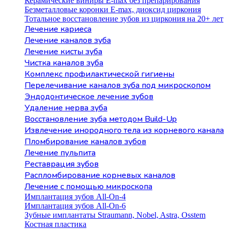
Керамические виниры E-max без препарирования
Безметалловые коронки Е-max, диоксид циркония
Тотальное восстановление зубов из циркония на 20+ лет
Лечение кариеса
Лечение каналов зуба
Лечение кисты зуба
Чистка каналов зуба
Комплекс профилактической гигиены
Перелечивание каналов зуба под микроскопом
Эндодонтическое лечение зубов
Удаление нерва зуба
Восстановление зуба методом Build-Up
Извлечение инородного тела из корневого канала
Пломбирование каналов зубов
Лечение пульпита
Реставрация зубов
Распломбирование корневых каналов
Лечение с помощью микроскопа
Имплантация зубов All-On-4
Имплантация зубов All-On-6
Зубные имплантаты Straumann, Nobel, Astra, Osstem
Костная пластика