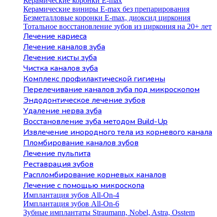
Керамические коронки E-max
Керамические виниры E-max без препарирования
Безметалловые коронки Е-max, диоксид циркония
Тотальное восстановление зубов из циркония на 20+ лет
Лечение кариеса
Лечение каналов зуба
Лечение кисты зуба
Чистка каналов зуба
Комплекс профилактической гигиены
Перелечивание каналов зуба под микроскопом
Эндодонтическое лечение зубов
Удаление нерва зуба
Восстановление зуба методом Build-Up
Извлечение инородного тела из корневого канала
Пломбирование каналов зубов
Лечение пульпита
Реставрация зубов
Распломбирование корневых каналов
Лечение с помощью микроскопа
Имплантация зубов All-On-4
Имплантация зубов All-On-6
Зубные имплантаты Straumann, Nobel, Astra, Osstem