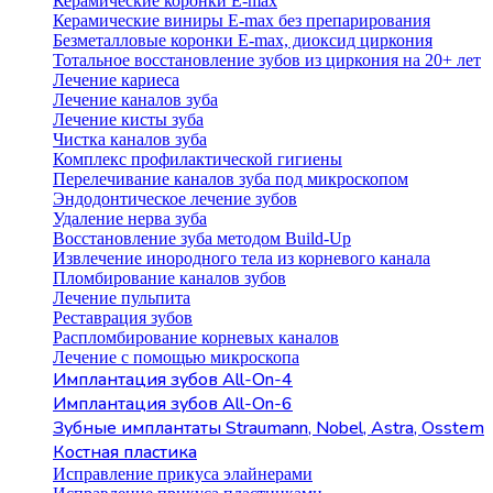
Керамические коронки E-max
Керамические виниры E-max без препарирования
Безметалловые коронки Е-max, диоксид циркония
Тотальное восстановление зубов из циркония на 20+ лет
Лечение кариеса
Лечение каналов зуба
Лечение кисты зуба
Чистка каналов зуба
Комплекс профилактической гигиены
Перелечивание каналов зуба под микроскопом
Эндодонтическое лечение зубов
Удаление нерва зуба
Восстановление зуба методом Build-Up
Извлечение инородного тела из корневого канала
Пломбирование каналов зубов
Лечение пульпита
Реставрация зубов
Распломбирование корневых каналов
Лечение с помощью микроскопа
Имплантация зубов All-On-4
Имплантация зубов All-On-6
Зубные имплантаты Straumann, Nobel, Astra, Osstem
Костная пластика
Исправление прикуса элайнерами