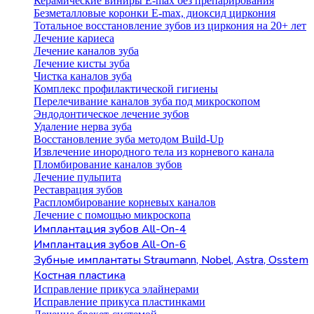
Керамические виниры E-max без препарирования
Безметалловые коронки Е-max, диоксид циркония
Тотальное восстановление зубов из циркония на 20+ лет
Лечение кариеса
Лечение каналов зуба
Лечение кисты зуба
Чистка каналов зуба
Комплекс профилактической гигиены
Перелечивание каналов зуба под микроскопом
Эндодонтическое лечение зубов
Удаление нерва зуба
Восстановление зуба методом Build-Up
Извлечение инородного тела из корневого канала
Пломбирование каналов зубов
Лечение пульпита
Реставрация зубов
Распломбирование корневых каналов
Лечение с помощью микроскопа
Имплантация зубов All-On-4
Имплантация зубов All-On-6
Зубные имплантаты Straumann, Nobel, Astra, Osstem
Костная пластика
Исправление прикуса элайнерами
Исправление прикуса пластинками