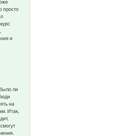
тоже
о просто
ёл
 курс
,
ания и
 было ли
 Люди
ять на
м. Итак,
дит,
 смогут
чения.