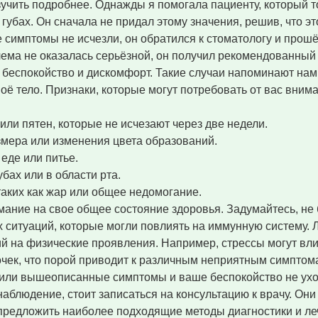
зучить подробнее. Однажды я помогала пациенту, который 
убах. Он сначала не придал этому значения, решив, что эт
 симптомы не исчезли, он обратился к стоматологу и прош
лема не оказалась серьёзной, он получил рекомендованный
 беспокойство и дискомфорт. Такие случаи напоминают нам
оё тело. Признаки, которые могут потребовать от вас вним
ли пятен, которые не исчезают через две недели.
мера или изменения цвета образований.
еде или питье.
бах или в области рта.
таких как жар или общее недомогание.
мание на свое общее состояние здоровья. Задумайтесь, не
х ситуаций, которые могли повлиять на иммунную систему.
й на физические проявления. Например, стрессы могут вли
очек, что порой приводит к различным неприятным симптома
етили вышеописанные симптомы и ваше беспокойство не ухо
блюдение, стоит записаться на консультацию к врачу. Они
и предложить наиболее подходящие методы диагностики и ле