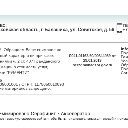
ЕС:
ТЕ
ковская область, г. Балашиха, ул. Советская, д. 56
+7
inf
ой. Обращаем Ваше внимание на
Пол
ный характер и ни при каких
Л041-01162-50/00344039 от
Рек
29.01.2019
Усл
иями ч. 2 ст. 437 Гражданского
Обр
roszdravnadzor.gov.ru
мации о стоимости услуг,
Пол
ники "РУМЕНТИ".
Сог
56
505001001 / ОГРН: 1175050010893
е материалов запрещено.
имизировано Серафинит - Акселератор
ает высокую скорость сайта, чтобы быть привлекательным для людей и поиск