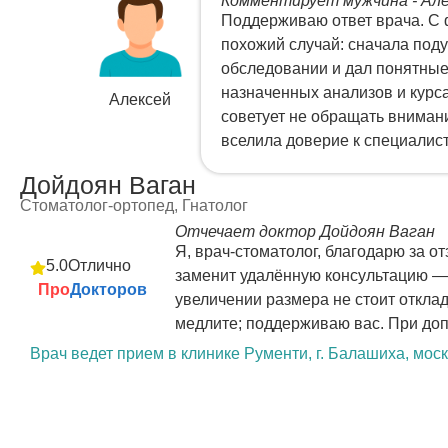
Комментирует мужчина - Ал
Поддерживаю ответ врача. С 
похожий случай: сначала поду
обследовании и дал понятные
назначенных анализов и курса
Алексей
советует не обращать вниман
вселила доверие к специалист
Дойдоян Ваган
Стоматолог-ортопед, Гнатолог
Отчечает доктор Дойдоян Ваган
Я, врач-стоматолог, благодарю за 
5.0
Отлично
заменит удалённую консультацию — 
Про
Докторов
увеличении размера не стоит отклады
медлите; поддерживаю вас. При доп
Врач ведет прием в клинике Рументи, г. Балашиха, мос