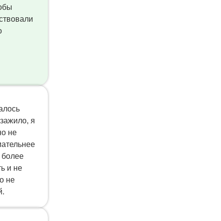
тобы
вствовали
о
валось
 зажило, я
но не
мательнее
л более
ь и не
о не
й.