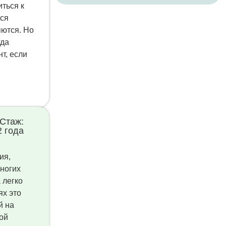
иться к
тся
яются. Но
гда
т, если
Стаж:
2 года
ия,
многих
 легко
ях это
й на
ой