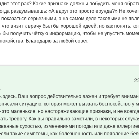
ядит этот рак? Какие признаки должны побудить меня обрат
 когда раздумываешь: «А вдруг это просто ерунда?» Не хоче
 показаться серьезными, а на самом деле таковыми не явл
что визит к врачу был бы хорошей идеей, но как понять, ко
ь бы получить чёткую информацию, чтобы не упустить момен
покойства. Благодарю за любой совет.
2
н
ь здесь. Ваш вопрос действительно важен и требует вниман
описали ситуацию, которая может вызвать беспокойство у 
 это маленькие, но настораживающие признаки, и не всегда
ть тревогу. Как вы правильно заметили, в некоторых случа
званные сухостью, изменениями погоды или даже аллергие
если такие симптомы, как болезненность или появление бел