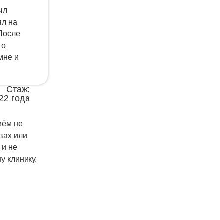
ыл
ял на
После
то
мне и
Стаж:
22 года
иём не
вах или
 и не
у клинику.