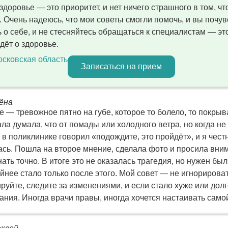
здоровье — это приоритет, и нет ничего страшного в том, ч
е. Очень надеюсь, что мои советы смогли помочь, и вы почу
ь о себе, и не стесняйтесь обращаться к специалистам — эт
дёт о здоровье.
осковская область
Записаться на прием
ёна
е — тревожное пятно на губе, которое то болело, то покры
ла думала, что от помады или холодного ветра, но когда не
 в поликлинике говорил «подождите, это пройдёт», и я чест
ась. Пошла на второе мнение, сделала фото и просила вни
нать точно. В итоге это не оказалась трагедия, но нужен бы
нее стало только после этого. Мой совет — не игнорироват
руйте, следите за изменениями, и если стало хуже или долг
ания. Иногда врачи правы, иногда хочется настаивать само