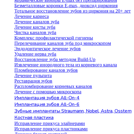
Керамические виниры E-max без препарирования
Безметалловые коронки Е-max, диоксид циркония
Тотальное восстановление зубов из циркония на 20+ лет
Лечение кариеса
Лечение каналов зуба
Лечение кисты зуба
Чистка каналов зуба
Комплекс профилактической гигиены
Перелечивание каналов зуба под микроскопом
Эндодонтическое лечение зубов
Удаление нерва зуба
Восстановление зуба методом Build-Up
Извлечение инородного тела из корневого канала
Пломбирование каналов зубов
Лечение пульпита
Реставрация зубов
Распломбирование корневых каналов
Лечение с помощью микроскопа
Имплантация зубов All-On-4
Имплантация зубов All-On-6
Зубные имплантаты Straumann, Nobel, Astra, Osstem
Костная пластика
Исправление прикуса элайнерами
Исправление прикуса пластинками