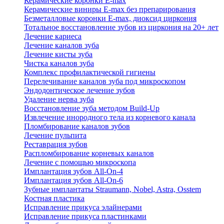
Керамические коронки E-max
Керамические виниры E-max без препарирования
Безметалловые коронки Е-max, диоксид циркония
Тотальное восстановление зубов из циркония на 20+ лет
Лечение кариеса
Лечение каналов зуба
Лечение кисты зуба
Чистка каналов зуба
Комплекс профилактической гигиены
Перелечивание каналов зуба под микроскопом
Эндодонтическое лечение зубов
Удаление нерва зуба
Восстановление зуба методом Build-Up
Извлечение инородного тела из корневого канала
Пломбирование каналов зубов
Лечение пульпита
Реставрация зубов
Распломбирование корневых каналов
Лечение с помощью микроскопа
Имплантация зубов All-On-4
Имплантация зубов All-On-6
Зубные имплантаты Straumann, Nobel, Astra, Osstem
Костная пластика
Исправление прикуса элайнерами
Исправление прикуса пластинками