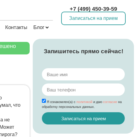
+7 (499) 450-39-59
Записаться на прием
Контакты
Блог
ешено
Запишитесь прямо сейчас!
о
Я ознакомлен(а) с
политикой
и даю
согласие
на
умал, что
обработку персональных данных.
Записаться на прием
 а не
 Может
 пирога?