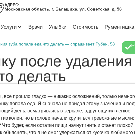
АДРЕС:
Московская область, г. Балашиха, ул. Советская, д. 56
Услуги
Врачи
Улыбки
Стоимость
Рументишка
ения зуба попала еда что делать — спрашивает Рубен, 58
Р
нку после удаления
то делать
бы, все прошло гладко — никаких осложнений, только немног
унку попала еда. Я сначала не придал этому значения и под
дующий день, осматриваясь в зеркале, вдруг ощутил легкое
л из колеи, но в голове начали крутиться тревожные мысли:
Что будет, если остатки пищи начнут гнить и станет плохо?
как объяснять, что я не смог удержаться от кусочка любимого