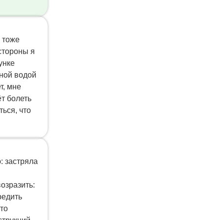
я тоже
 стороны я
унке
ёной водой
т, мне
ёт болеть
ься, что
: застряла
озразить:
редить
что