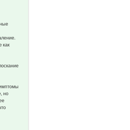
вные
аление.
е как
лоскание
симптомы
, но
ее
что