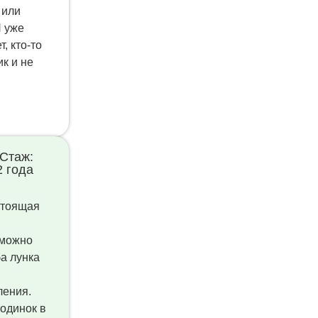
 или
Я уже
, кто-то
к и не
Стаж:
2 года
стоящая
 можно
ба лунка
ления.
 одинок в