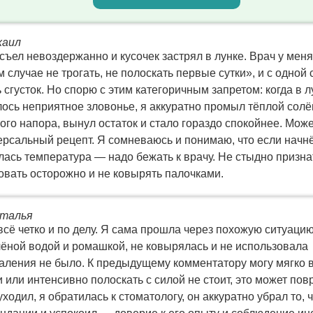
хаил
съел невоздержанно и кусочек застрял в лунке. Врач у мен
 случае не трогать, не полоскать первые сутки», и с одной
сгусток. Но спорю с этим категоричным запретом: когда в л
лось неприятное зловонье, я аккуратно промыл тёплой сол
ого напора, вынул остаток и стало гораздо спокойнее. Може
версальный рецепт. Я сомневаюсь и понимаю, что если начн
лась температура — надо бежать к врачу. Не стыдно признат
овать осторожно и не ковырять палочками.
аталья
ё четко и по делу. Я сама прошла через похожую ситуацию
лёной водой и ромашкой, не ковырялась и не использовала
аления не было. К предыдущему комментатору могу мягко в
 или интенсивно полоскать с силой не стоит, это может пов
уходил, я обратилась к стоматологу, он аккуратно убрал то, 