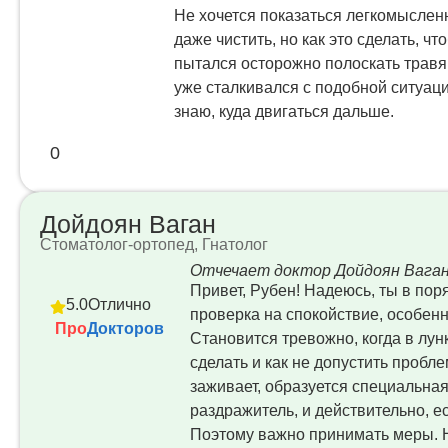
Не хочется показаться легкомыслен
даже чистить, но как это сделать, 
пытался осторожно полоскать травян
уже сталкивался с подобной ситуаци
знаю, куда двигаться дальше.
0
Дойдоян Ваган
Стоматолог-ортопед, Гнатолог
Отчечает доктор Дойдоян Вага
Привет, Рубен! Надеюсь, ты в пор
5.0
Отлично
проверка на спокойствие, особенн
Про
Докторов
Становится тревожно, когда в лун
сделать и как не допустить пробле
заживает, образуется специальна
раздражитель, и действительно, е
Поэтому важно принимать меры. Н