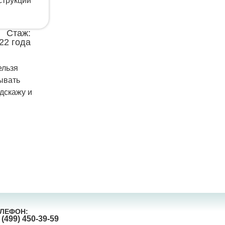
струкций
Стаж:
22 года
ельзя
дывать
одскажу и
ЛЕФОН:
 (499) 450-39-59