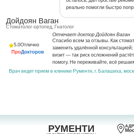
осталось, дал простые рекоме
реально помогли быстро попр
Дойдоян Ваган
Стоматолог-ортопед, Гнатолог
Отчечает доктор Дойдоян Ваган
Спасибо всем за отзывы. Как стомат
5.0
Отлично
заменить удалённой консультацией; 
Про
Докторов
визит — так риск осложнений растёт
помогу. Не переживайте, всё решае
Врач ведет прием в клинике Рументи, г. Балашиха, мос
РУМЕНТИ
АДР
Мос