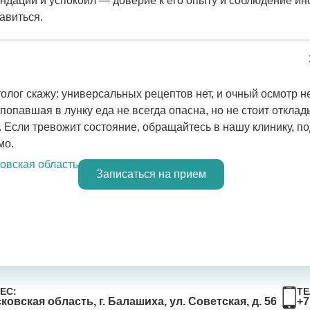
ндации и успокоил — доверие к его опыту и соблюдение ин
авиться.
олог скажу: универсальных рецептов нет, и очный осмотр н
попавшая в лунку еда не всегда опасна, но не стоит откла
. Если тревожит состояние, обращайтесь в нашу клинику, п
мо.
ковская область
Записаться на прием
ЕС:
ТЕ
ковская область, г. Балашиха, ул. Советская, д. 56
+7