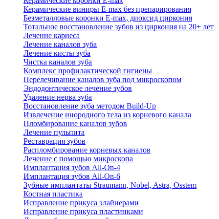
Керамические коронки E-max
Керамические виниры E-max без препарирования
Безметалловые коронки Е-max, диоксид циркония
Тотальное восстановление зубов из циркония на 20+ лет
Лечение кариеса
Лечение каналов зуба
Лечение кисты зуба
Чистка каналов зуба
Комплекс профилактической гигиены
Перелечивание каналов зуба под микроскопом
Эндодонтическое лечение зубов
Удаление нерва зуба
Восстановление зуба методом Build-Up
Извлечение инородного тела из корневого канала
Пломбирование каналов зубов
Лечение пульпита
Реставрация зубов
Распломбирование корневых каналов
Лечение с помощью микроскопа
Имплантация зубов All-On-4
Имплантация зубов All-On-6
Зубные имплантаты Straumann, Nobel, Astra, Osstem
Костная пластика
Исправление прикуса элайнерами
Исправление прикуса пластинками