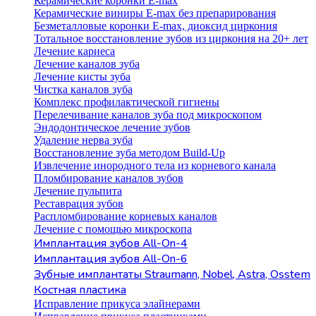
Керамические коронки E-max
Керамические виниры E-max без препарирования
Безметалловые коронки Е-max, диоксид циркония
Тотальное восстановление зубов из циркония на 20+ лет
Лечение кариеса
Лечение каналов зуба
Лечение кисты зуба
Чистка каналов зуба
Комплекс профилактической гигиены
Перелечивание каналов зуба под микроскопом
Эндодонтическое лечение зубов
Удаление нерва зуба
Восстановление зуба методом Build-Up
Извлечение инородного тела из корневого канала
Пломбирование каналов зубов
Лечение пульпита
Реставрация зубов
Распломбирование корневых каналов
Лечение с помощью микроскопа
Имплантация зубов All-On-4
Имплантация зубов All-On-6
Зубные имплантаты Straumann, Nobel, Astra, Osstem
Костная пластика
Исправление прикуса элайнерами