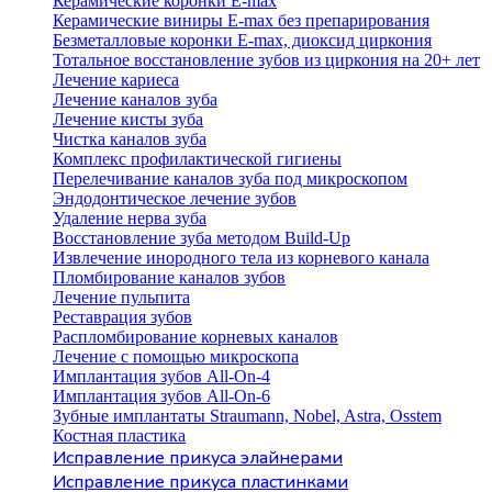
Керамические коронки E-max
Керамические виниры E-max без препарирования
Безметалловые коронки Е-max, диоксид циркония
Тотальное восстановление зубов из циркония на 20+ лет
Лечение кариеса
Лечение каналов зуба
Лечение кисты зуба
Чистка каналов зуба
Комплекс профилактической гигиены
Перелечивание каналов зуба под микроскопом
Эндодонтическое лечение зубов
Удаление нерва зуба
Восстановление зуба методом Build-Up
Извлечение инородного тела из корневого канала
Пломбирование каналов зубов
Лечение пульпита
Реставрация зубов
Распломбирование корневых каналов
Лечение с помощью микроскопа
Имплантация зубов All-On-4
Имплантация зубов All-On-6
Зубные имплантаты Straumann, Nobel, Astra, Osstem
Костная пластика
Исправление прикуса элайнерами
Исправление прикуса пластинками