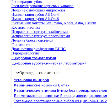
Реставрация зубов
Распломбирование корневых каналов
Лечение с помощью микроскопа
Имплантация зубов All-On-4
Имплантация зубов All-On-6
Зубные имплантаты Straumann, Nobel, Astra, Osstem
Костная пластика
Исправление прикуса элайнерами
Исправление прикуса пластинками
Лечение брекет-системой
Гнатология
Диагностика дисфункции ВНЧС
Пародонтология
Цифровая стоматология
Цифровая зуботехническая лаборатория
Ортопедическое лечение
Установка виниров
Керамические коронки E-max
Керамические виниры E-max без препарирования
Безметалловые коронки Е-max, диоксид циркони
Тотальное восстановление зубов из циркония на 2